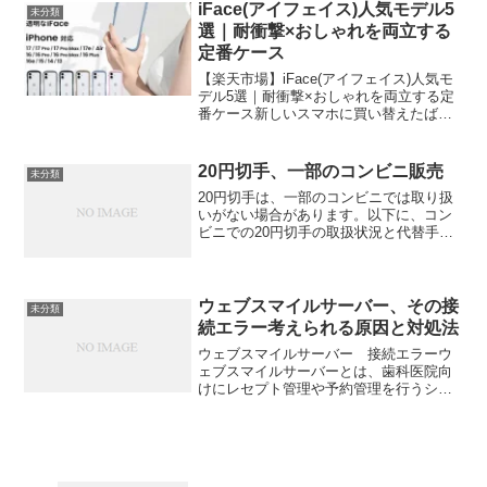
け方が特に見頃となるでしょう。見える
iFace(アイフェイス)人気モデル5
未分類
方...
選｜耐衝撃×おしゃれを両立する
定番ケース
【楽天市場】iFace(アイフェイス)人気モ
デル5選｜耐衝撃×おしゃれを両立する定
番ケース新しいスマホに買い替えたばか
りで、「せっかくならおしゃれで、しか
も壊れにくいケースを選びたい」と思っ
ていませんか。SNSで見かけるような可
20円切手、一部のコンビニ販売
未分類
愛いデザイン...
20円切手は、一部のコンビニでは取り扱
いがない場合があります。以下に、コン
ビニでの20円切手の取扱状況と代替手段
をまとめました。🏪【コンビニでの20円
切手の取扱状況】✅ 主に取り扱いのある
切手（例：よく見かけるもの）63円（普
通郵便）84円...
ウェブスマイルサーバー、その接
未分類
続エラー考えられる原因と対処法
ウェブスマイルサーバー 接続エラーウ
ェブスマイルサーバーとは、歯科医院向
けにレセプト管理や予約管理を行うシス
テム（主にモリタ製作所などが提供）を
指していると思われます。Cha、ウェブ
スマイルサーバーとは、歯科医院向けに
レセプト管理や予約管理...