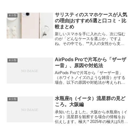
サリスティのスマホケースが人気
未分類
の理由|おすすめ5選と口コミ・比
較まとめ
新しいスマホを手に入れたら、次に悩む
のが「どんなケースを選ぶか」ですよ
ね。その中でも、**大人の女性から支持
を集めているブランドが「salisty(サリス
ティ)」**です。上品でフェミニンなデザ
インが多く、オフィスでもプライベート
AirPods Proで片耳から「ザーザ
未分類
でも浮かな...
ー音」、原因や対処法
AirPods Proで片耳から「ザーザー音」
（ホワイトノイズのような雑音）がする
場合、以下の原因や対処法が考えられま
す：✅ よくある原因と対処法接続の問題
対処法: AirPodsを一度ペアリング解除 →
再接続iPhoneの「設定」→「B...
水瓶座η（イータ）流星群の見ど
未分類
ころ。大阪編
承知いたしました。大阪から水瓶座η（イ
ータ）流星群を観察する場合の情報をお
伝えします。極大:* 2025年の極大は5月6
日（火）の12時頃と予想されています。*
大阪では、5月6日（火）と7日（水）の明