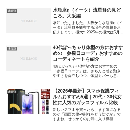
れで可愛いケースが欲しい」と思ってい
ませんか。くすみカラーやビジュー装飾
水瓶座η（イータ）流星群の見ど
未分類
が特徴の韓国風クリア...
ころ。大阪編
承知いたしました。大阪から水瓶座η（イ
ータ）流星群を観察する場合の情報をお
伝えします。極大:* 2025年の極大は5月6
日（火）の12時頃と予想されています。*
大阪では、5月6日（火）と7日（水）の明
け方が特に見頃となるでしょう。見える
40代ぽっちゃり体型の方におすす
未分類
方...
めの「参観日コーデ」おすすめの
コーディネートを紹介
40代ぽっちゃり体型の方におすすめの
「参観日コーデ」は、きちんと感と動き
やすさを両立しつつ、体型カバーも意識
したスタイルです。以下におすすめのコ
ーディネートをご紹介します。🔹基本の
ポイント縦のラインを意識：ロングカー
【2026年最新】スマホ保護フィ
未分類
ディガンやIラインワンピ...
ルムおすすめ5選｜20代・30代女
性に人気のガラスフィルム比較
新しいスマホを買ったら、まず気になる
のが「画面の傷や割れをどう防ぐか」で
すよね。せっかくのお気に入り機種、で
きれば失敗せずに、コスパよく守りたい
もの。この記事では、楽天市場の液晶保