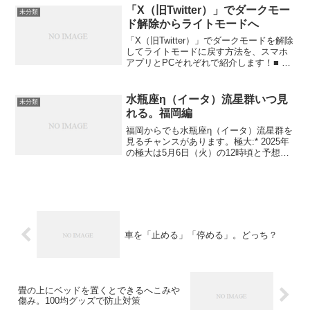
護フィルムランキング（2026年7月更新）
「X（旧Twitter）」でダークモー
未分類
で実際にレビュー数...
ド解除からライトモードへ
「X（旧Twitter）」でダークモードを解除
してライトモードに戻す方法を、スマホ
アプリとPCそれぞれで紹介します！■ ス
マホアプリ（iPhone / Android 共通） ア
プリを開く 左上の自分のアイコンをタッ
プ（メニューを開く） 下...
水瓶座η（イータ）流星群いつ見
未分類
れる。福岡編
福岡からでも水瓶座η（イータ）流星群を
見るチャンスがあります。極大:* 2025年
の極大は5月6日（火）の12時頃と予想さ
れています。* 日本では、5月6日（火）
と7日（水）の明け方が特に見頃とされて
います。見える方向と時間:* 水瓶座η流...
車を「止める」「停める」。どっち？
畳の上にベッドを置くとできるへこみや
傷み。100均グッズで防止対策